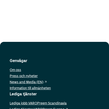
Preem Pressjour
press@preem.se
+46704501001
Genvägar
Om oss
Press och nyheter
News and Media (EN)
Information till allmänheten
Lediga tjänster
Lediga jobb VAROPreem Scandinavia